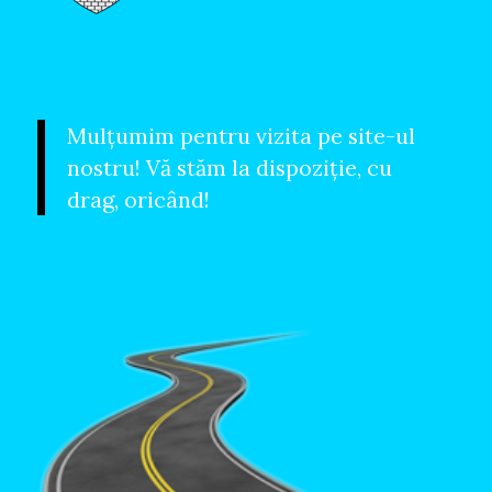
Mulţumim pentru vizita pe site-ul
nostru! Vă stăm la dispoziţie, cu
drag, oricând!