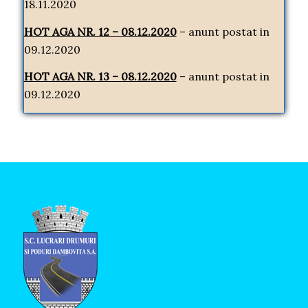
18.11.2020
HOT AGA NR. 12 – 08.12.2020
– anunt postat in
09.12.2020
HOT AGA NR. 13 – 08.12.2020
– anunt postat in
09.12.2020