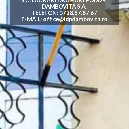
S.C. LUCRARI DRUMURI PODURI
DAMBOVITA S.A.
TELEFON: 0728.87.87.67
E-MAIL:
office@ldpdambovita.ro